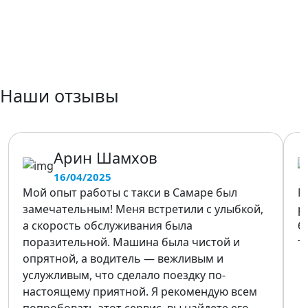
Наши отзывы
Арин Шамхов
16/04/2025
Мой опыт работы с такси в Самаре был
М
замечательным! Меня встретили с улыбкой,
р
а скорость обслуживания была
б
поразительной. Машина была чистой и
т
опрятной, а водитель — вежливым и
услужливым, что сделало поездку по-
настоящему приятной. Я рекомендую всем
попробовать этот сервис, вы найдете его