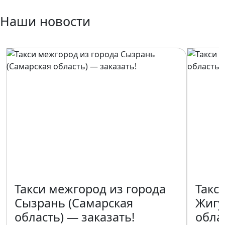
Наши новости
Такси межгород из города
Такс
Сызрань (Самарская
Жигу
область) — заказать!
обла