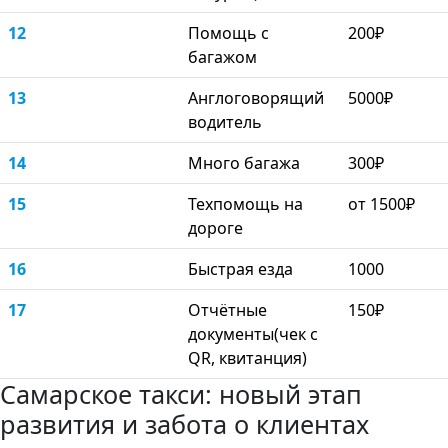
12
Помощь с
200₽
багажом
13
Англоговорящий
5000₽
водитель
14
Много багажа
300₽
15
Техпомощь на
от 1500₽
дороге
16
Быстрая езда
1000
17
Отчётные
150₽
документы(чек с
QR, квитанция)
Самарское такси: новый этап
развития и забота о клиентах