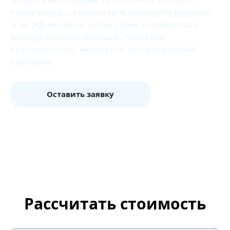
Оперативно подаем автомобиль в любую
точку города, встречаем в аэропорту Курумоч
и на ЖД‑вокзале, организуем комфортные
междугородние поездки. Работаем
круглосуточно, аккуратно, по прозрачным
тарифам.
Оставить заявку
Рассчитать стоимость