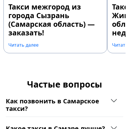
Такси межгород из
Так
города Сызрань
Жиг
(Самарская область) —
обла
заказать!
недо
Читать далее
Читать
Частые вопросы
Как позвонить в Самарское
такси?
Какое такси в Самаре лучше?