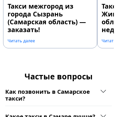
Такси межгород из
Так
города Сызрань
Жиг
(Самарская область) —
обла
заказать!
недо
Читать далее
Читать
Частые вопросы
Как позвонить в Самарское
такси?
Какое такси в Самаре лучше?