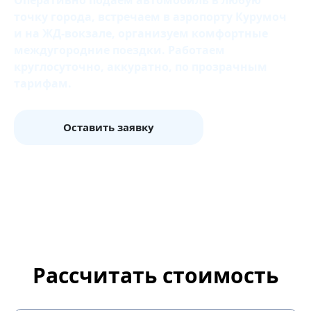
Оперативно подаем автомобиль в любую
точку города, встречаем в аэропорту Курумоч
и на ЖД‑вокзале, организуем комфортные
междугородние поездки. Работаем
круглосуточно, аккуратно, по прозрачным
тарифам.
Оставить заявку
Рассчитать стоимость