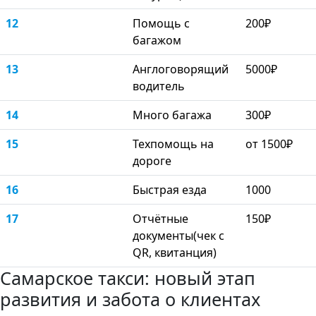
12
Помощь с
200₽
багажом
13
Англоговорящий
5000₽
водитель
14
Много багажа
300₽
15
Техпомощь на
от 1500₽
дороге
16
Быстрая езда
1000
17
Отчётные
150₽
документы(чек с
QR, квитанция)
Самарское такси: новый этап
развития и забота о клиентах