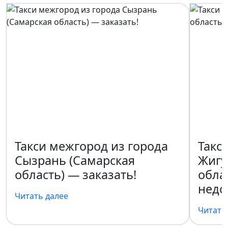
Такси межгород из города
Такс
Сызрань (Самарская
Жигу
область) — заказать!
обла
недо
Читать далее
Читать