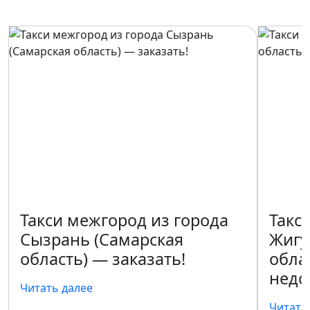
Такси межгород из города
Такс
Сызрань (Самарская
Жигу
область) — заказать!
обла
недо
Читать далее
Читать