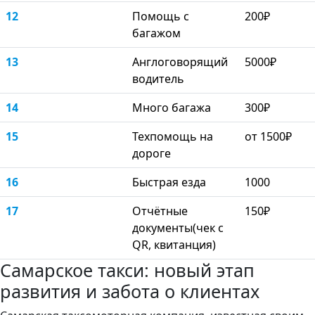
12
Помощь с
200₽
багажом
13
Англоговорящий
5000₽
водитель
14
Много багажа
300₽
15
Техпомощь на
от 1500₽
дороге
16
Быстрая езда
1000
17
Отчётные
150₽
документы(чек с
QR, квитанция)
Самарское такси: новый этап
развития и забота о клиентах