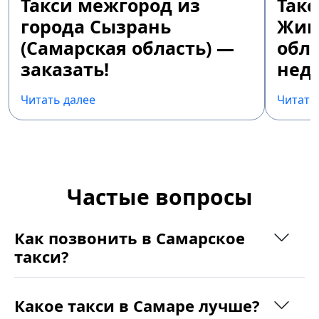
Такси межгород из
Так
города Сызрань
Жиг
(Самарская область) —
обла
заказать!
недо
Читать далее
Читать
Частые вопросы
Как позвонить в Самарское
такси?
Какое такси в Самаре лучше?