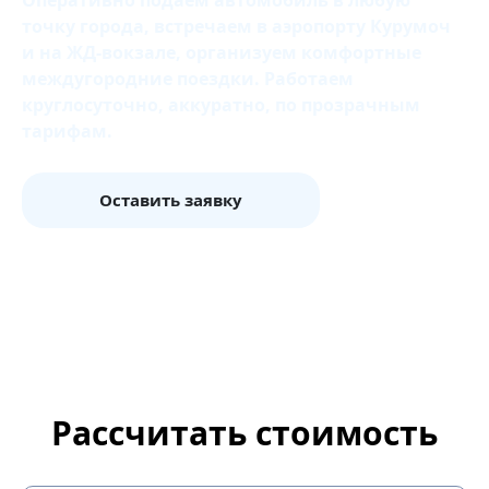
Оперативно подаем автомобиль в любую
точку города, встречаем в аэропорту Курумоч
и на ЖД‑вокзале, организуем комфортные
междугородние поездки. Работаем
круглосуточно, аккуратно, по прозрачным
тарифам.
Оставить заявку
Рассчитать стоимость