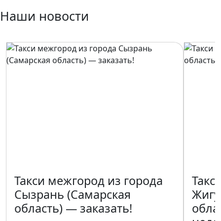
Наши новости
Такси межгород из города
Такс
Сызрань (Самарская
Жигу
область) — заказать!
обла