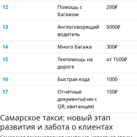
12
Помощь с
200₽
багажом
13
Англоговорящий
5000₽
водитель
14
Много багажа
300₽
15
Техпомощь на
от 1500₽
дороге
16
Быстрая езда
1000
17
Отчётные
150₽
документы(чек с
QR, квитанция)
Самарское такси: новый этап
развития и забота о клиентах