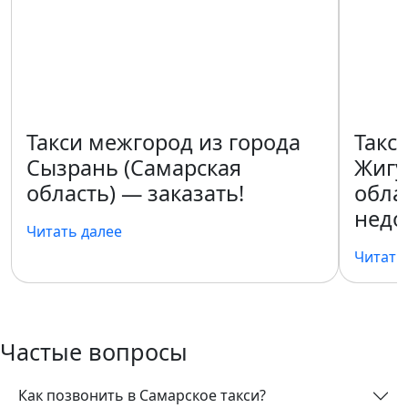
Такси межгород из города
Такс
Сызрань (Самарская
Жигу
область) — заказать!
обла
недо
Читать далее
Читать
Частые вопросы
Как позвонить в Самарское такси?