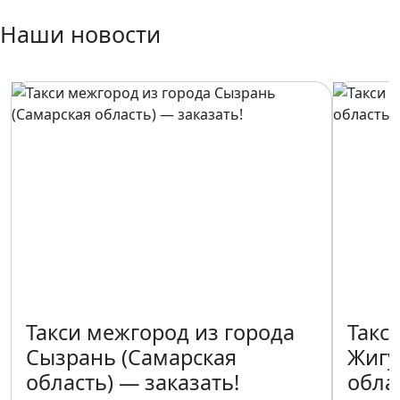
Наши новости
Такси межгород из города
Такс
Сызрань (Самарская
Жигу
область) — заказать!
обла