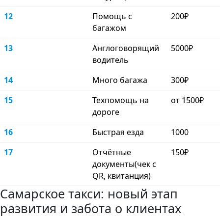
12
Помощь с
200₽
багажом
13
Англоговорящий
5000₽
водитель
14
Много багажа
300₽
15
Техпомощь на
от 1500₽
дороге
16
Быстрая езда
1000
17
Отчётные
150₽
документы(чек с
QR, квитанция)
Самарское такси: новый этап
развития и забота о клиентах